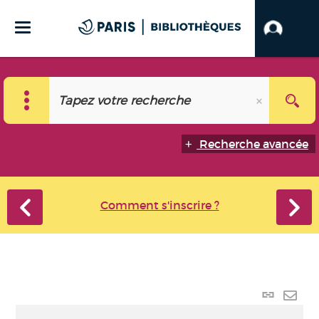
Recherche avancée
Comment s'inscrire ?
Lien p
Envo