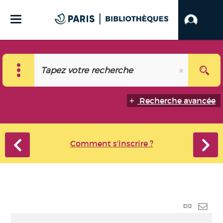
Recherche avancée
Comment s'inscrire ?
Lien p
Envo