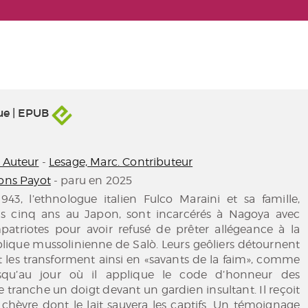
ue | EPUB
. Auteur
-
Lesage, Marc. Contributeur
ions Payot
- paru en 2025
943, l’ethnologue italien Fulco Maraini et sa famille,
uis cinq ans au Japon, sont incarcérés à Nagoya avec
atriotes pour avoir refusé de prêter allégeance à la
lique mussolinienne de Salò. Leurs geôliers détournent
et les transforment ainsi en «savants de la faim», comme
usqu’au jour où il applique le code d’honneur des
e tranche un doigt devant un gardien insultant. Il reçoit
chèvre dont le lait sauvera les captifs. Un témoignage