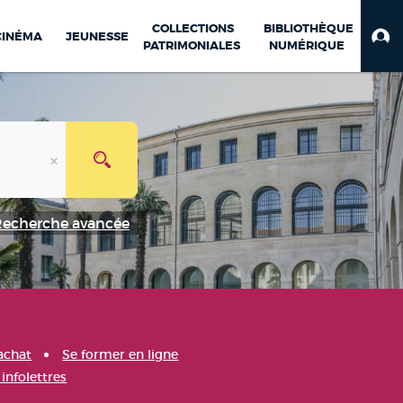
COLLECTIONS
BIBLIOTHÈQUE
CINÉMA
JEUNESSE
PATRIMONIALES
NUMÉRIQUE
Recherche avancée
achat
Se former en ligne
infolettres