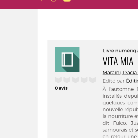
Livre numériq
VITA MIA
Maraini, Dacia
/5
Edité par
Édit
0
avis
À l’automne 1
installés dep
quelques comp
nouvelle répub
la nourriture 
dit Fulco. J
samouraïs et s
en retour une 