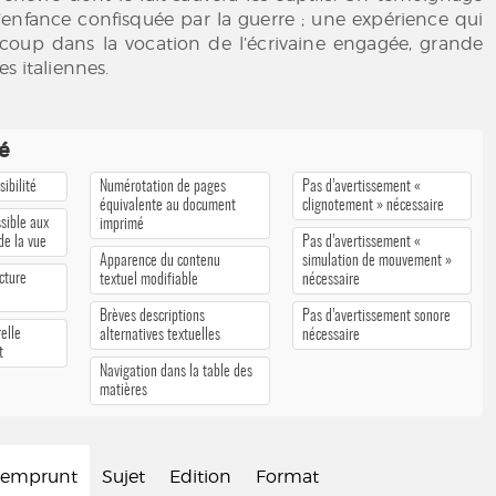
’enfance confisquée par la guerre ; une expérience qui
coup dans la vocation de l’écrivaine engagée, grande
s italiennes.
té
ibilité
Numérotation de pages
Pas d’avertissement «
équivalente au document
clignotement » nécessaire
sible aux
imprimé
 de la vue
Pas d’avertissement «
Apparence du contenu
simulation de mouvement »
cture
textuel modifiable
nécessaire
Brèves descriptions
Pas d’avertissement sonore
elle
alternatives textuelles
nécessaire
t
Navigation dans la table des
matières
d'emprunt
Sujet
Edition
Format