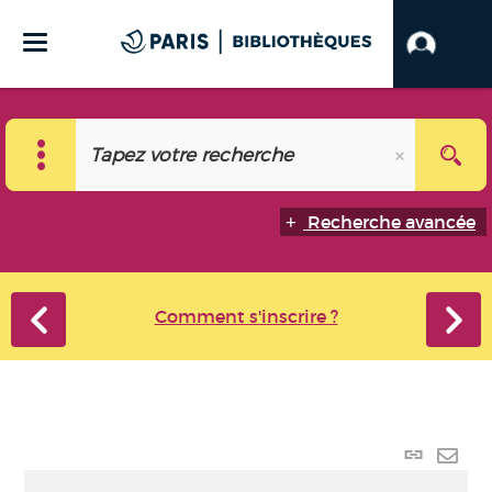
Recherche avancée
Comment s'inscrire ?
Lien p
Envo