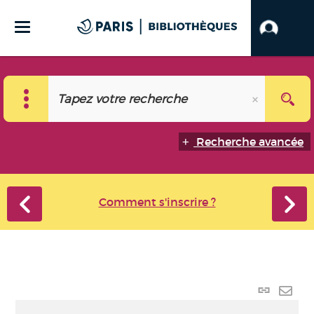
Recherche avancée
Comment s'inscrire ?
Lien p
Envo