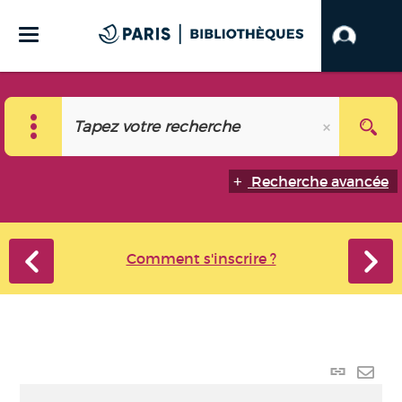
Recherche avancée
Comment s'inscrire ?
Lien p
Envo