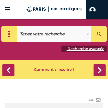
Recherche avancée
Comment s'inscrire ?
Lien p
Envo