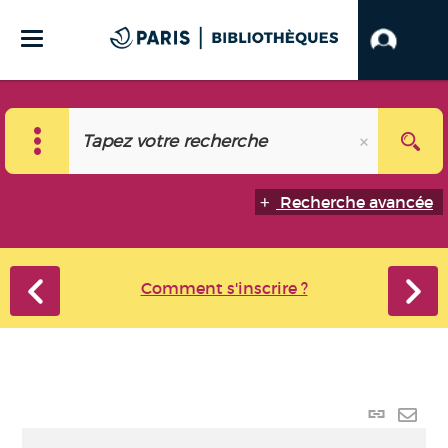
Recherche avancée
Comment s'inscrire ?
Lien p
Envo