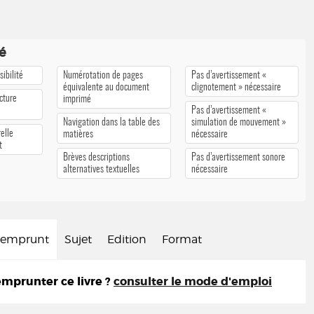
té
ibilité
Numérotation de pages
Pas d’avertissement «
équivalente au document
clignotement » nécessaire
cture
imprimé
Pas d’avertissement «
Navigation dans la table des
simulation de mouvement »
elle
matières
nécessaire
t
Brèves descriptions
Pas d’avertissement sonore
alternatives textuelles
nécessaire
d'emprunt
Sujet
Edition
Format
prunter ce livre ?
consulter le mode d'emploi