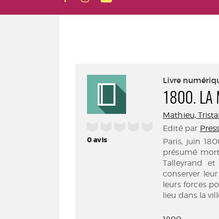
Livre numériq
1800. LA
Mathieu, Trist
/5
Edité par
Press
0
avis
Paris, juin 1
présumé mort 
Talleyrand et
conserver leu
leurs forces p
lieu dans la vi