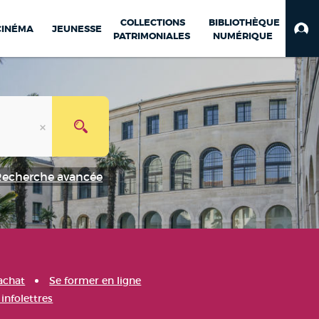
COLLECTIONS
BIBLIOTHÈQUE
CINÉMA
JEUNESSE
PATRIMONIALES
NUMÉRIQUE
Recherche avancée
achat
Se former en ligne
infolettres