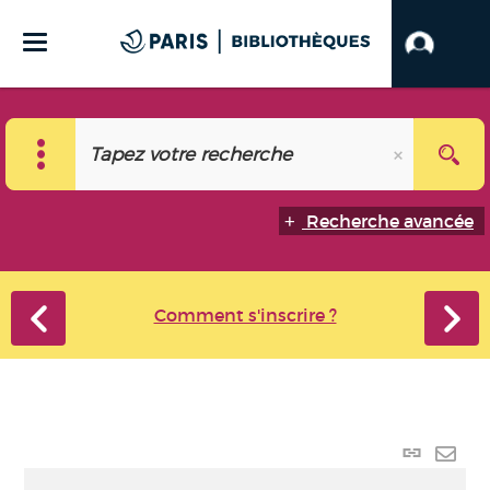
Recherche avancée
Comment s'inscrire ?
Lien p
Envo