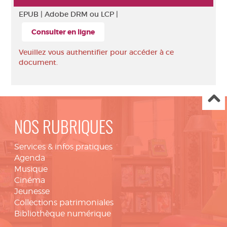
EPUB |
Adobe DRM ou LCP |
Consulter en ligne
Veuillez vous authentifier pour accéder à ce
document.
NOS RUBRIQUES
Services & infos pratiques
Agenda
Musique
Cinéma
Jeunesse
Collections patrimoniales
Bibliothèque numérique