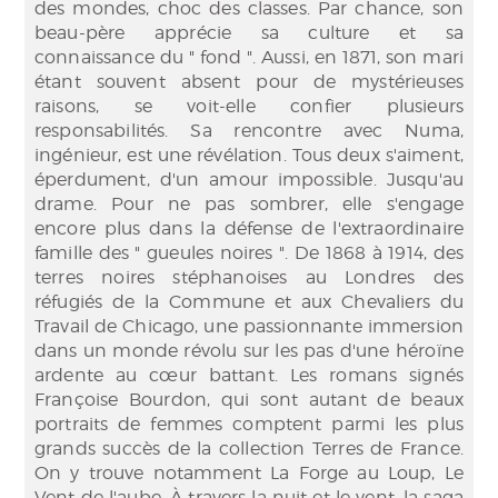
des mondes, choc des classes. Par chance, son
beau-père apprécie sa culture et sa
connaissance du " fond ". Aussi, en 1871, son mari
étant souvent absent pour de mystérieuses
raisons, se voit-elle confier plusieurs
responsabilités. Sa rencontre avec Numa,
ingénieur, est une révélation. Tous deux s'aiment,
éperdument, d'un amour impossible. Jusqu'au
drame. Pour ne pas sombrer, elle s'engage
encore plus dans la défense de l'extraordinaire
famille des " gueules noires ". De 1868 à 1914, des
terres noires stéphanoises au Londres des
réfugiés de la Commune et aux Chevaliers du
Travail de Chicago, une passionnante immersion
dans un monde révolu sur les pas d'une héroïne
ardente au cœur battant. Les romans signés
Françoise Bourdon, qui sont autant de beaux
portraits de femmes comptent parmi les plus
grands succès de la collection Terres de France.
On y trouve notamment La Forge au Loup, Le
Vent de l'aube, À travers la nuit et le vent, la saga