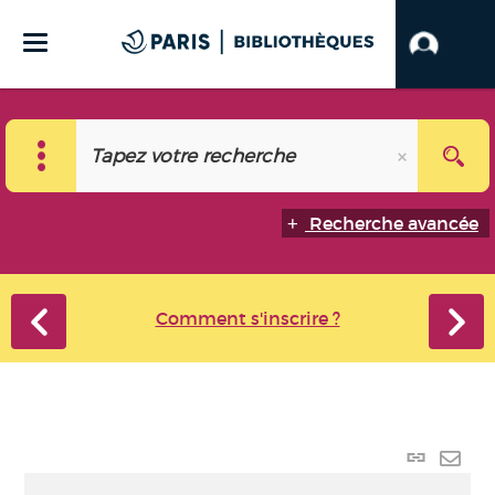
Recherche avancée
Comment s'inscrire ?
Lien p
Envo