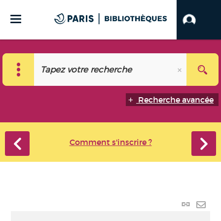
Recherche avancée
Comment s'inscrire ?
Lien p
Envo