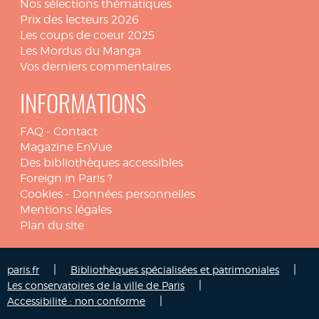
Nos sélections thématiques
Prix des lecteurs 2026
Les coups de coeur 2025
Les Mordus du Manga
Vos derniers commentaires
INFORMATIONS
FAQ
-
Contact
Magazine EnVue
Des bibliothèques accessibles
Foreign in Paris ?
Cookies
-
Données personnelles
Mentions légales
Plan du site
|
|
paris.fr
Bibliothèques spécialisées et patrimoniales
|
Les conservatoires de la ville de Paris
|
Accessibilité : non conforme