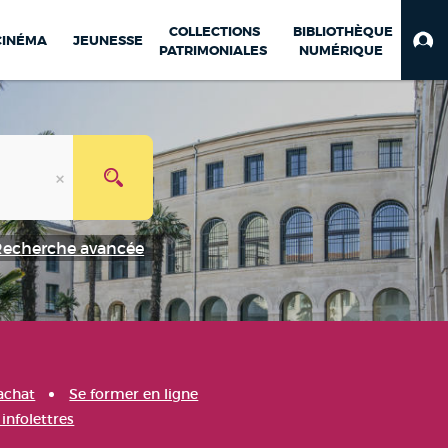
COLLECTIONS
BIBLIOTHÈQUE
CINÉMA
JEUNESSE
PATRIMONIALES
NUMÉRIQUE
Recherche avancée
achat
Se former en ligne
infolettres