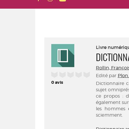
Livre numériq
DICTIONN
Rollin, François
/5
Edité par
Plon.
0
avis
Dictionnaire 
sujet omniprése
ce propos : d
également sur 
les hommes et
sciemment.