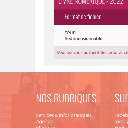
LIVRE NUMÉRIQUE - 2022
Format de fichier
Exemplaires
EPUB
Redimensionnable
Veuillez vous authentifier pour ac
NOS RUBRIQUES
SUI
Services & infos pratiques
Face
Agenda
Insta
Musique
Youtu