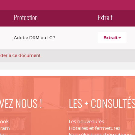
Protection
Extrait
Adobe DRM ou LCP
Extrait
céder à ce document.
VEZ NOUS !
LES + CONSULTÉ
book
Les nouveautés
gram
Horaires et fermetures
be
Nos sélections thématiques