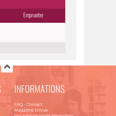
Emprunter
S
INFORMATIONS
FAQ
-
Contact
Magazine EnVue
Des bibliothèques accessibles