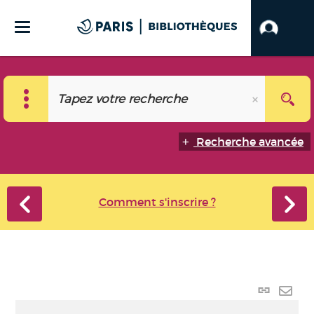
Recherche avancée
Comment s'inscrire ?
Lien p
Envo