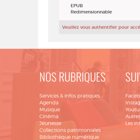
Exemplaires
EPUB
Redimensionnable
Veuillez vous authentifier pour ac
NOS RUBRIQUES
SUI
Services & infos pratiques
Face
Agenda
Insta
Musique
Youtu
Cinéma
Autres
Jeunesse
Les in
Collections patrimoniales
Bibliothèque numérique