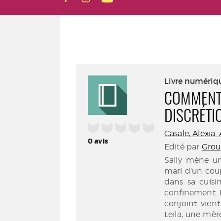
Livre numériq
COMMENT 
DISCRÉTI
/5
Casale, Alexia.
0
avis
Edité par
Grou
Sally mène un
mari d'un coup
dans sa cuisi
confinement. L
conjoint vient
Leila, une mère