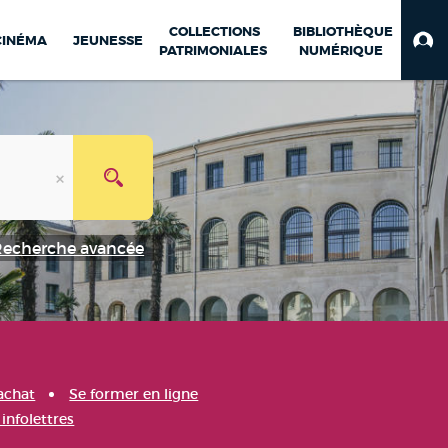
COLLECTIONS
BIBLIOTHÈQUE
CINÉMA
JEUNESSE
PATRIMONIALES
NUMÉRIQUE
Recherche avancée
achat
Se former en ligne
infolettres