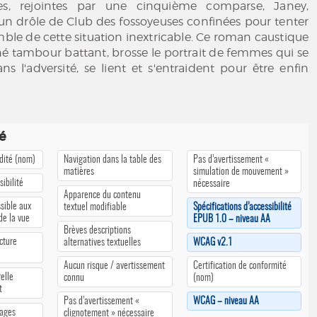
nes, rejointes par une cinquième comparse, Janey,
un drôle de Club des fossoyeuses confinées pour tenter
mble de cette situation inextricable. Ce roman caustique
é tambour battant, brosse le portrait de femmes qui se
s l'adversité, se lient et s'entraident pour être enfin
té
édité (nom)
Navigation dans la table des
Pas d’avertissement «
matières
simulation de mouvement »
ibilité
nécessaire
Apparence du contenu
sible aux
textuel modifiable
Spécifications d’accessibilité
 de la vue
EPUB 1.0 – niveau AA
Brèves descriptions
cture
alternatives textuelles
WCAG v2.1
Aucun risque / avertissement
Certification de conformité
elle
connu
(nom)
t
Pas d’avertissement «
WCAG – niveau AA
pages
clignotement » nécessaire