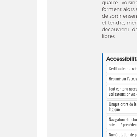
quatre voisi
forment alors 
de sortir ense
et tendre, men
découvrent dan
libres.
Accessibili
Certificateur accr
Résumé sur l’access
Tout contenu acces
utilisateurs privés
Unique ordre de le
logique
Navigation structur
suivant / précéden
Numérotation de 