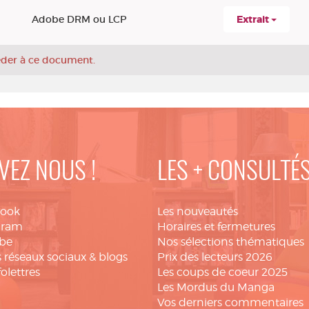
Adobe DRM ou LCP
Extrait
céder à ce document.
VEZ NOUS !
LES + CONSULTÉ
book
Les nouveautés
gram
Horaires et fermetures
be
Nos sélections thématiques
 réseaux sociaux & blogs
Prix des lecteurs 2026
folettres
Les coups de coeur 2025
Les Mordus du Manga
Vos derniers commentaires