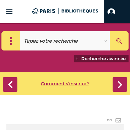
Recherche avancée
Comment s'inscrire ?
Lien p
Envo