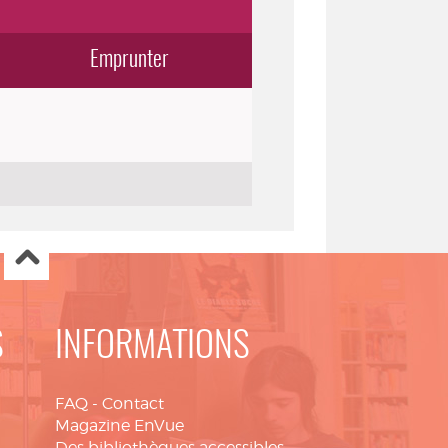
Emprunter
S
INFORMATIONS
FAQ
-
Contact
Magazine EnVue
Des bibliothèques accessibles