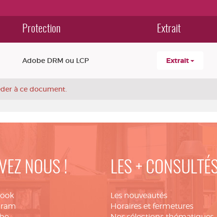
Protection
Extrait
Adobe DRM ou LCP
Extrait
céder à ce document.
VEZ NOUS !
LES + CONSULTÉ
book
Les nouveautés
gram
Horaires et fermetures
be
Nos sélections thématiques