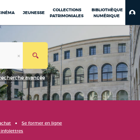
COLLECTIONS
BIBLIOTHÈQUE
CINÉMA
JEUNESSE
PATRIMONIALES
NUMÉRIQUE
Recherche avancée
achat
Se former en ligne
infolettres