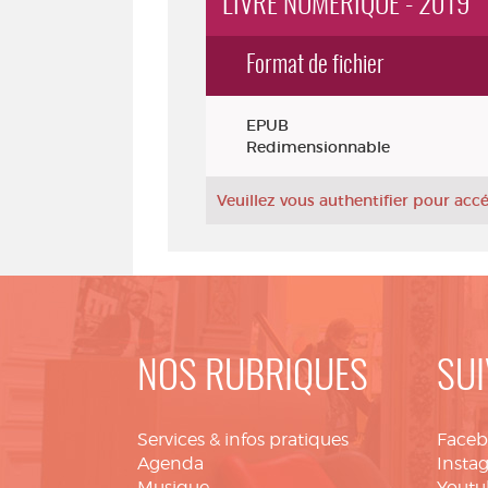
LIVRE NUMÉRIQUE - 2019
Format de fichier
Exemplaires
EPUB
Redimensionnable
Veuillez vous authentifier pour ac
NOS RUBRIQUES
SUI
Services & infos pratiques
Face
Agenda
Insta
Musique
Youtu