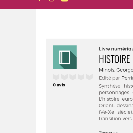
Livre numériq
HISTOIRE
Minois, Georges
/5
Edité par
Perri
0
avis
Synthèse hist
personnages 
L'histoire eu
Orient, dessin
(Ve-Xe siècle)
transition ver