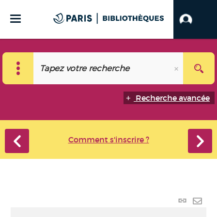
Recherche avancée
Comment s'inscrire ?
Lien p
Envo