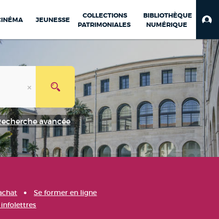
COLLECTIONS
BIBLIOTHÈQUE
CINÉMA
JEUNESSE
PATRIMONIALES
NUMÉRIQUE
Recherche avancée
achat
Se former en ligne
infolettres