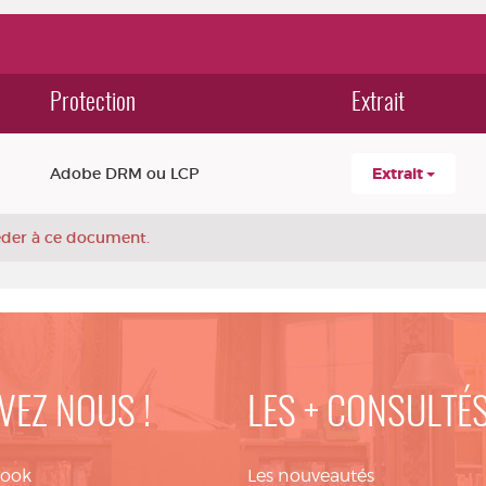
Protection
Extrait
Adobe DRM ou LCP
Extrait
céder à ce document.
VEZ NOUS !
LES + CONSULTÉ
book
Les nouveautés