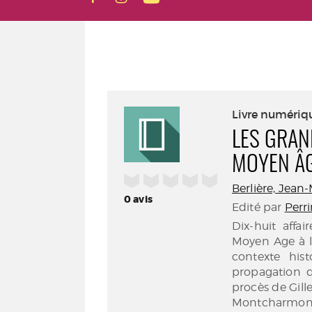
Livre numériq
LES GRAN
MOYEN ÂG
/5
Berlière, Jean
0
avis
Edité par
Perri
Dix-huit affa
Moyen Age à la
contexte hist
propagation d
procès de Gille
Montcharmont, 