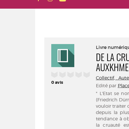
Livre numériq
DE LA CRU
AUXKHME
/5
Collectif, . Aut
0
avis
Edité par
Plac
" L'Etat se n
(Friedrich Dür
vouloir traite
depuis la plu
tendance à obéi
la cruauté es