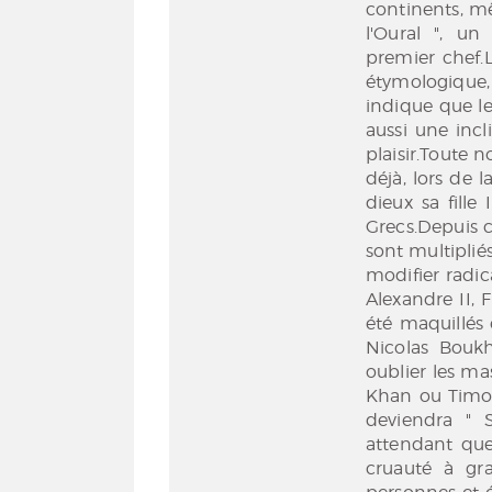
continents, mê
l'Oural ", un
premier chef.L
étymologique, 
indique que le
aussi une incli
plaisir.Toute 
déjà, lors de 
dieux sa fille
Grecs.Depuis ce
sont multiplié
modifier radic
Alexandre II, 
été maquillés 
Nicolas Boukh
oublier les m
Khan ou Timou
deviendra " S
attendant que
cruauté à gra