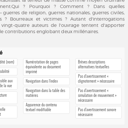
établissait la terreur de masse comme moyen ordinaire
ment.Qui ? Pourquoi ? Comment ? Dans quelles
 guerres de religion, guerres nationales, guerres civiles,
es ? Bourreaux et victimes ? Autant d'interrogations
s vingt-quatre auteurs de l'ouvrage tentent d'apporter
e contributions englobant deux millénaires.
té
édité (nom)
Numérotation de pages
Brèves descriptions
équivalente au document
alternatives textuelles
ibilité
imprimé
Pas d’avertissement «
sible aux
Navigation dans l’index
clignotement » nécessaire
 de la vue
Navigation dans la table des
Pas d’avertissement «
cture
matières
simulation de mouvement »
nécessaire
Apparence du contenu
elle
textuel modifiable
Pas d’avertissement sonore
t
nécessaire