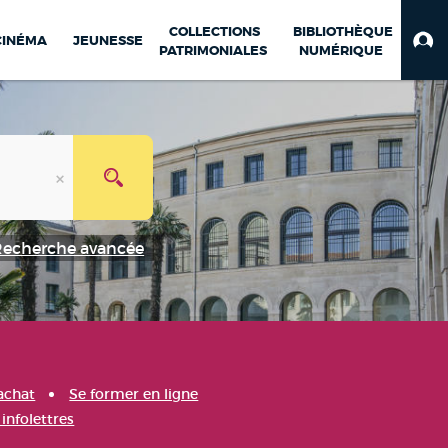
COLLECTIONS
BIBLIOTHÈQUE
CINÉMA
JEUNESSE
PATRIMONIALES
NUMÉRIQUE
Recherche avancée
achat
Se former en ligne
infolettres