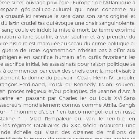
me si cet ouvrage privilégie l'Europe " de l'Atlantique à
 espace géo-politico-culturel qui nous concerne au
a cruauté ici retenue le sera dans son sens originel et
du latin crudelitas qui évoque une chair sanguinolente,
 sang coule et induit la mise à mort. Le terme exprime
nation à faire souffrir, à voir souffrir et à y prendre du
notre histoire est marquée au sceau du crime politique et
la guerre de Troie, Agamemnon n'hésita pas à offrir aux
 Iphigénie en sacrifice humain afin qu'ils favorisent les
 sacrifice initial, les assassinats pour raison politique se
s, à commencer par ceux des chefs dont la mort visait à
alement la donne du pouvoir : César, Henri IV, Lincoln,
François-Ferdinand, Trotski ou Kennedy...Ils ont souvent
en procès religieux et/ou politiques, de Jeanne d'Arc à
arine en passant par Charles Ier ou Louis XVI.Sans
assacreurs mondialement connus comme Attila, Gengis
r – " l'homme d'acier " en turco-mongol, qui en russe
taline " –, Vlad l'Empaleur ou Ivan le Terrible, en
 les régimes totalitaires du XXe siècle instaurent une
nde échelle qui visait des dizaines de millions de