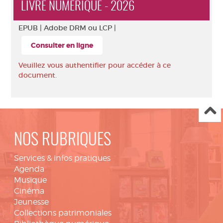
LIVRE NUMÉRIQUE - 2026
EPUB |
Adobe DRM ou LCP |
Consulter en ligne
Veuillez vous authentifier pour accéder à ce
document.
NOS RUBRIQUES
Services & infos pratiques
Agenda
Musique
Cinéma
Jeunesse
Collections patrimoniales