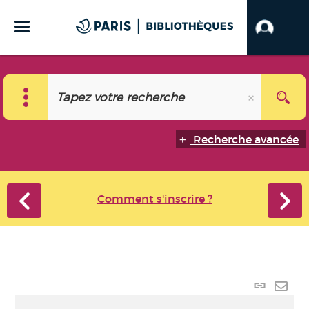
Recherche avancée
Comment s'inscrire ?
Lien p
Envo