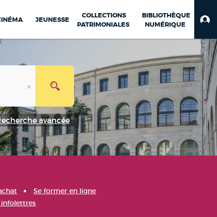
COLLECTIONS
BIBLIOTHÈQUE
CINÉMA
JEUNESSE
PATRIMONIALES
NUMÉRIQUE
Recherche avancée
achat
Se former en ligne
infolettres