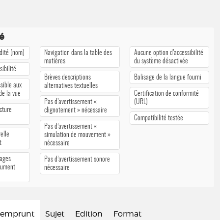
té
édité (nom)
Navigation dans la table des
Aucune option d’accessibilité
matières
du système désactivée
ibilité
Brèves descriptions
Balisage de la langue fourni
sible aux
alternatives textuelles
 de la vue
Certification de conformité
Pas d’avertissement «
(URL)
cture
clignotement » nécessaire
Compatibilité testée
Pas d’avertissement «
elle
simulation de mouvement »
t
nécessaire
pages
Pas d’avertissement sonore
cument
nécessaire
d'emprunt
Sujet
Edition
Format