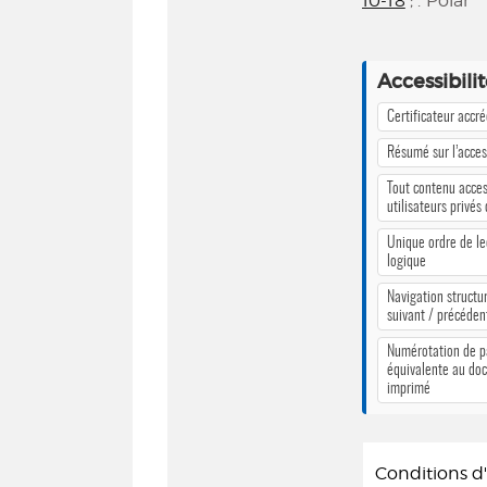
10-18
; . Polar
Accessibili
Certificateur accr
Résumé sur l’access
Tout contenu acces
utilisateurs privés
Unique ordre de le
logique
Navigation structur
suivant / précéden
Numérotation de 
équivalente au do
imprimé
Conditions 