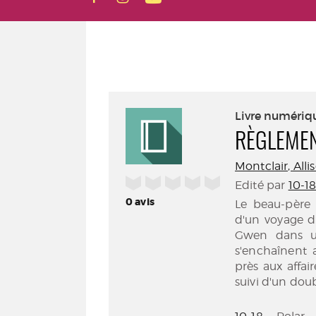
Livre numériq
RÈGLEMEN
Montclair, Alli
/5
Edité par
10-18
0
avis
Le beau-père
d'un voyage d'
Gwen dans un
s'enchaînent a
près aux affai
suivi d'un dou