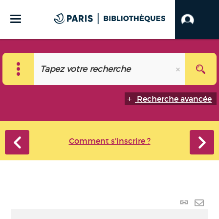
Recherche avancée
Comment s'inscrire ?
Lien p
Envo