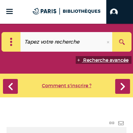
Recherche avancée
Comment s'inscrire ?
Lien p
Envo