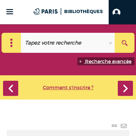
Recherche avancée
Comment s'inscrire ?
Lien p
Envo