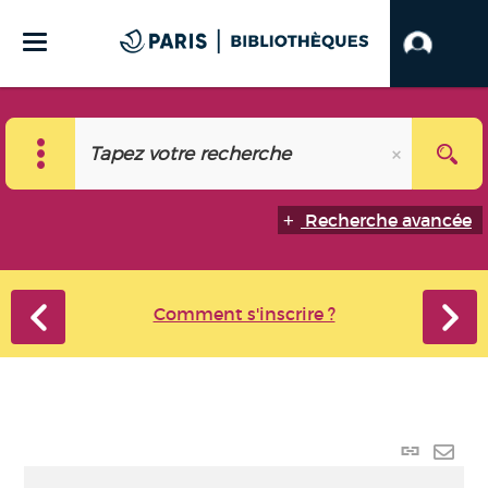
Recherche avancée
Comment s'inscrire ?
Lien p
Envo