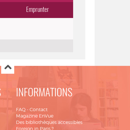
Emprunter
S
INFORMATIONS
FAQ
-
Contact
Magazine EnVue
Des bibliothèques accessibles
Foreign in Paris ?