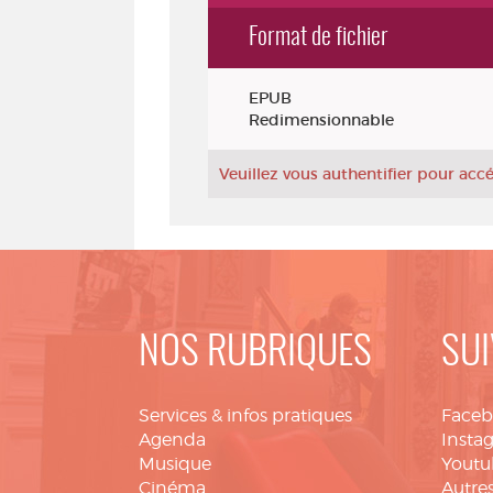
Format de fichier
Exemplaires
EPUB
Redimensionnable
Veuillez vous authentifier pour ac
NOS RUBRIQUES
SUI
Services & infos pratiques
Face
Agenda
Insta
Musique
Youtu
Cinéma
Autres