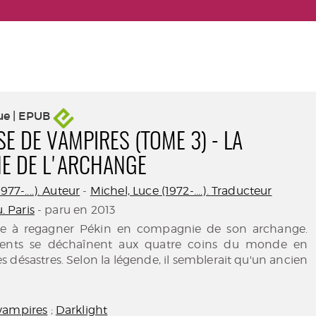
ue | EPUB
E DE VAMPIRES (TOME 3) - LA
E DE L'ARCHANGE
977-....). Auteur
-
Michel, Luce (1972-....). Traducteur
u. Paris
- paru en 2013
ête à regagner Pékin en compagnie de son archange.
ments se déchaînent aux quatre coins du monde en
 désastres. Selon la légende, il semblerait qu'un ancien
vampires
;
Darklight