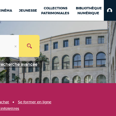
COLLECTIONS
BIBLIOTHÈQUE
CINÉMA
JEUNESSE
PATRIMONIALES
NUMÉRIQUE
Recherche avancée
achat
Se former en ligne
infolettres