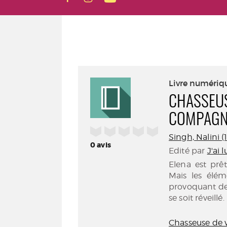
Livre numériq
CHASSEUS
COMPAGN
/5
Singh, Nalini (1
0
avis
Edité par
J'ai l
Elena est pr
Mais les élé
provoquant des
se soit réveillé.
Chasseuse de 