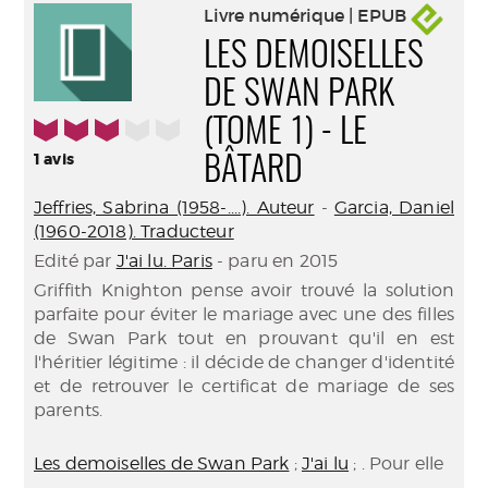
Livre numérique | EPUB
LES DEMOISELLES
DE SWAN PARK
3/5
(TOME 1) - LE
1
avis
BÂTARD
Jeffries, Sabrina (1958-....). Auteur
-
Garcia, Daniel
(1960-2018). Traducteur
Edité par
J'ai lu. Paris
- paru en 2015
Griffith Knighton pense avoir trouvé la solution
parfaite pour éviter le mariage avec une des filles
de Swan Park tout en prouvant qu'il en est
l'héritier légitime : il décide de changer d'identité
et de retrouver le certificat de mariage de ses
parents.
Les demoiselles de Swan Park
;
J'ai lu
; . Pour elle