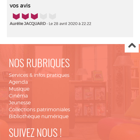
vos avis
3/5
Aurélie JACQUARD
- Le 28 avril 2020 à 22:22
NOS RUBRIQUES
Services & infos pratiques
Agenda
Musique
Cinéma
Jeunesse
Collections patrimoniales
Bibliothèque numérique
SUIVEZ NOUS !