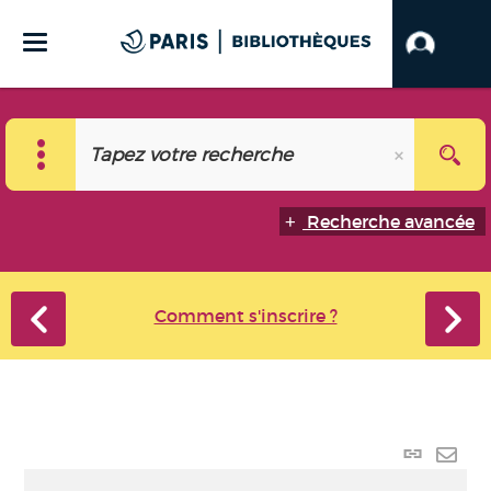
Recherche avancée
Comment s'inscrire ?
Lien p
Envo