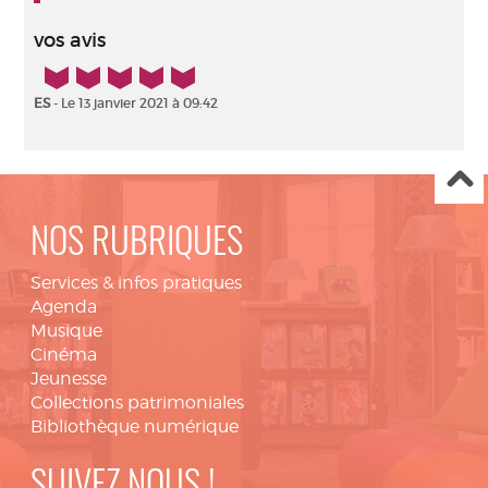
vos avis
5/5
ES
- Le 13 janvier 2021 à 09:42
NOS RUBRIQUES
Services & infos pratiques
Agenda
Musique
Cinéma
Jeunesse
Collections patrimoniales
Bibliothèque numérique
SUIVEZ NOUS !