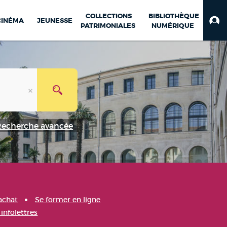
COLLECTIONS
BIBLIOTHÈQUE
CINÉMA
JEUNESSE
PATRIMONIALES
NUMÉRIQUE
Recherche avancée
achat
Se former en ligne
infolettres