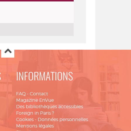
S
INFORMATIONS
FAQ
-
Contact
Magazine EnVue
Des bibliothèques accessibles
Foreign in Paris ?
Cookies
-
Données personnelles
Mentions légales