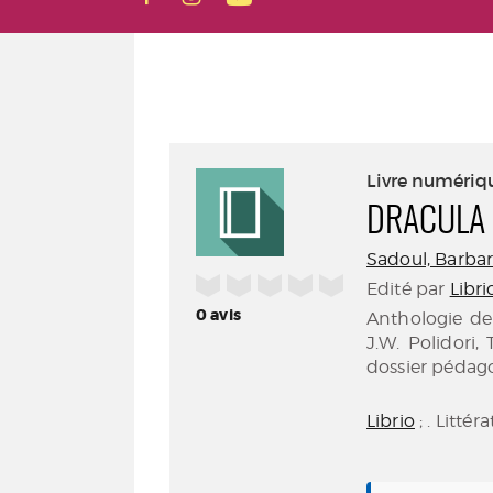
Livre numériq
DRACULA 
Sadoul, Barbar
/5
Edité par
Libri
0
avis
Anthologie de
J.W. Polidori,
dossier pédago
Librio
; . Littér