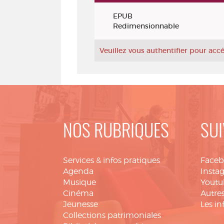
Exemplaires
EPUB
Redimensionnable
Veuillez vous authentifier pour ac
NOS RUBRIQUES
SUI
Services & infos pratiques
Face
Agenda
Insta
Musique
Youtu
Cinéma
Autres
Jeunesse
Les in
Collections patrimoniales