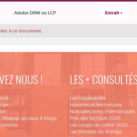
Adobe DRM ou LCP
Extrait
céder à ce document.
VEZ NOUS !
LES + CONSULTÉ
book
Les nouveautés
gram
Horaires et fermetures
be
Nos sélections thématiques
 réseaux sociaux & blogs
Prix des lecteurs 2026
folettres
Les coups de coeur 2025
Les Mordus du Manga