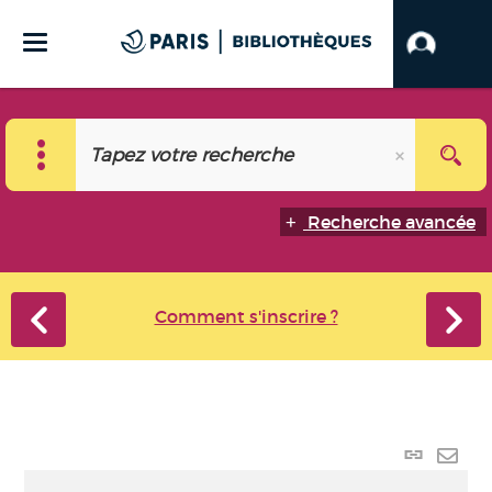
Recherche avancée
Comment s'inscrire ?
Lien p
Envo