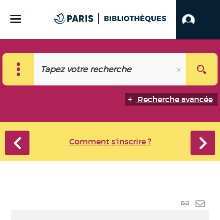
Recherche avancée
Comment s'inscrire ?
Lien p
Envo