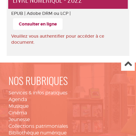
LIVRE NUMÉRIQUE - 2022
EPUB |
Adobe DRM ou LCP |
Consulter en ligne
Veuillez vous authentifier pour accéder à ce
document.
NOS RUBRIQUES
Services & infos pratiques
Agenda
Musique
Cinéma
Jeunesse
Collections patrimoniales
Bibliothèque numérique