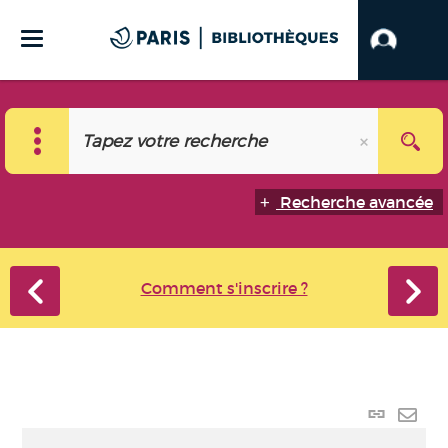
Recherche avancée
Comment s'inscrire ?
Lien p
Envo