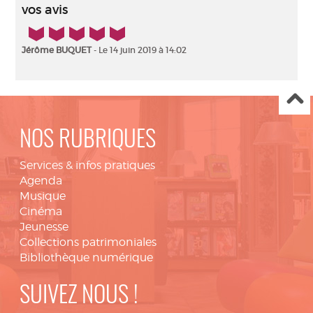
vos avis
5/5
Jérôme BUQUET
- Le 14 juin 2019 à 14:02
NOS RUBRIQUES
Services & infos pratiques
Agenda
Musique
Cinéma
Jeunesse
Collections patrimoniales
Bibliothèque numérique
SUIVEZ NOUS !