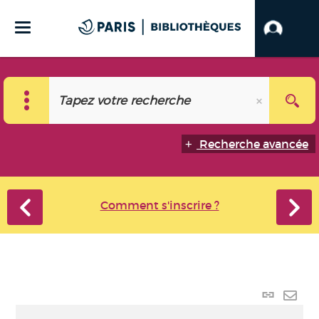
Recherche avancée
Comment s'inscrire ?
Lien p
Envo