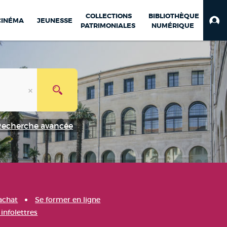
COLLECTIONS
BIBLIOTHÈQUE
CINÉMA
JEUNESSE
PATRIMONIALES
NUMÉRIQUE
Recherche avancée
achat
Se former en ligne
infolettres