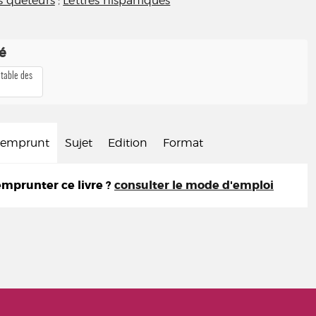
s quêteurs
;
Lettres hispaniques
té
 table des
d'emprunt
Sujet
Edition
Format
prunter ce livre ?
consulter le mode d'emploi