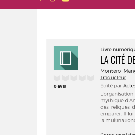
Livre numériq
LA CITÉ 
Montero Mangla
/5
Traducteur
Edité par
Acte
0
avis
L'organisation
mythique d'Am
des reliques 
emparer. Il lui
la multination