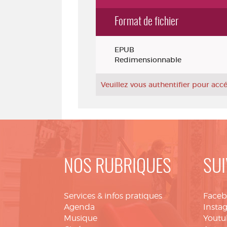
Format de fichier
Exemplaires
EPUB
Redimensionnable
Veuillez vous authentifier pour ac
NOS RUBRIQUES
SUI
Services & infos pratiques
Face
Agenda
Insta
Musique
Youtu