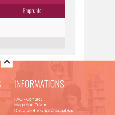
Emprunter
S
INFORMATIONS
FAQ
-
Contact
Magazine EnVue
Des bibliothèques accessibles