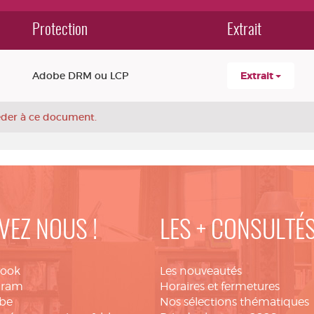
Protection
Extrait
Adobe DRM ou LCP
Extrait
céder à ce document.
VEZ NOUS !
LES + CONSULTÉ
book
Les nouveautés
gram
Horaires et fermetures
be
Nos sélections thématiques