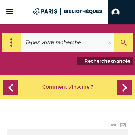
Recherche avancée
Comment s'inscrire ?
Lien p
Envo