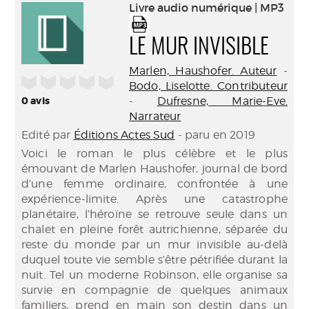
(Nouve
Livre audio numérique | MP3
par
fenêtr
mail
LE MUR INVISIBLE
Marlen, Haushofer. Auteur
-
/5
Bodo, Liselotte. Contributeur
0
avis
-
Dufresne, Marie-Eve.
Narrateur
Edité par
Éditions Actes Sud
- paru en 2019
Voici le roman le plus célèbre et le plus
émouvant de Marlen Haushofer, journal de bord
d’une femme ordinaire, confrontée à une
expérience-limite. Après une catastrophe
planétaire, l’héroïne se retrouve seule dans un
chalet en pleine forêt autrichienne, séparée du
reste du monde par un mur invisible au-delà
duquel toute vie semble s’être pétrifiée durant la
nuit. Tel un moderne Robinson, elle organise sa
survie en compagnie de quelques animaux
familiers, prend en main son destin dans un