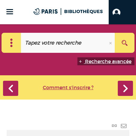
Recherche avancée
Comment s'inscrire ?
Lien p
Envo