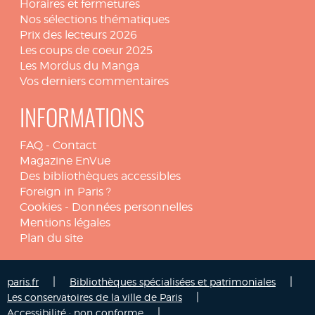
Horaires et fermetures
Nos sélections thématiques
Prix des lecteurs 2026
Les coups de coeur 2025
Les Mordus du Manga
Vos derniers commentaires
INFORMATIONS
FAQ
-
Contact
Magazine EnVue
Des bibliothèques accessibles
Foreign in Paris ?
Cookies
-
Données personnelles
Mentions légales
Plan du site
|
|
paris.fr
Bibliothèques spécialisées et patrimoniales
|
Les conservatoires de la ville de Paris
|
Accessibilité : non conforme