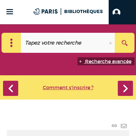
Recherche avancée
Comment s'inscrire ?
Lien p
Envo