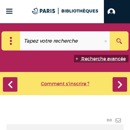
Recherche avancée
Comment s'inscrire ?
Lien p
Envo