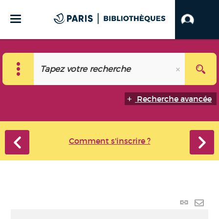
Recherche avancée
Comment s'inscrire ?
Lien p
Envo