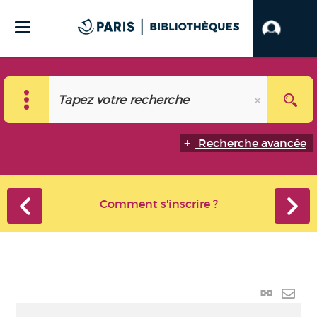
Recherche avancée
Comment s'inscrire ?
Lien p
Envo