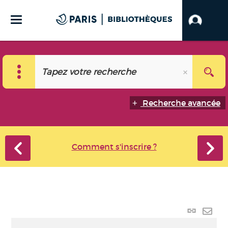
Recherche avancée
Comment s'inscrire ?
Lien p
Envo