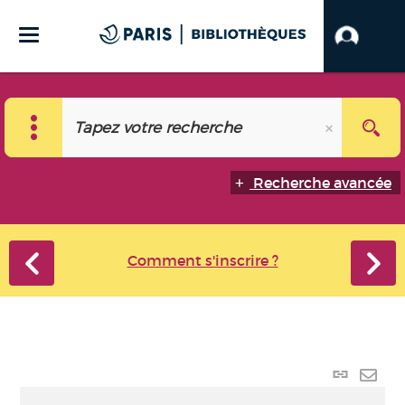
Recherche avancée
Comment s'inscrire ?
Lien p
Envo