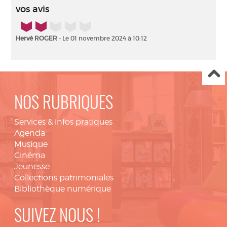
vos avis
2/5
Hervé ROGER
- Le 01 novembre 2024 à 10:12
NOS RUBRIQUES
Services & infos pratiques
Agenda
Musique
Cinéma
Jeunesse
Collections patrimoniales
Bibliothèque numérique
SUIVEZ NOUS !