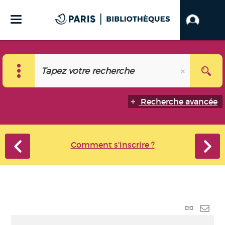
Recherche avancée
Comment s'inscrire ?
Lien p
Envo