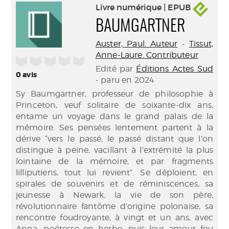
Livre numérique | EPUB
BAUMGARTNER
Auster, Paul. Auteur
-
Tissut,
Anne-Laure. Contributeur
/5
Edité par
Éditions Actes Sud
0
avis
- paru en 2024
Sy Baumgartner, professeur de philosophie à
Princeton, veuf solitaire de soixante-dix ans,
entame un voyage dans le grand palais de la
mémoire. Ses pensées lentement partent à la
dérive “vers le passé, le passé distant que l’on
distingue à peine, vacillant à l’extrémité la plus
lointaine de la mémoire, et par fragments
lilliputiens, tout lui revient”. Se déploient, en
spirales de souvenirs et de réminiscences, sa
jeunesse à Newark, la vie de son père,
révolutionnaire fantôme d’origine polonaise, sa
rencontre foudroyante, à vingt et un ans, avec
Anna, poétesse en herbe, puis leur amour fou