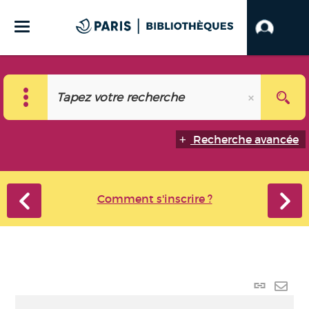
Recherche avancée
Comment s'inscrire ?
Lien p
Envo