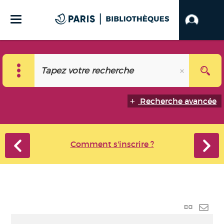
Recherche avancée
Comment s'inscrire ?
Lien p
Envo