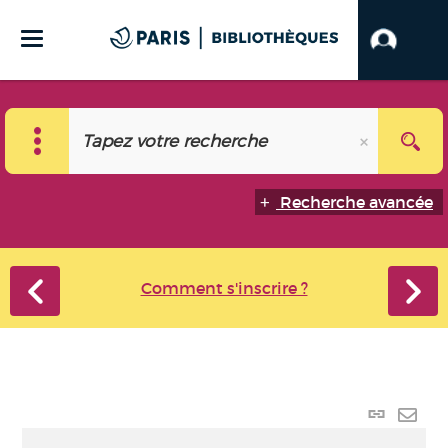
Recherche avancée
Comment s'inscrire ?
Lien
perma
Envo