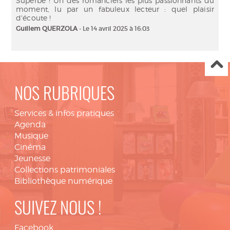
Superbe ! Un des romanciers les plus passionnants du
moment, lu par un fabuleux lecteur : quel plaisir
d'écoute !
Guillem QUERZOLA
- Le 14 avril 2025 à 16:03
NOS RUBRIQUES
Services & infos pratiques
Agenda
Musique
Cinéma
Jeunesse
Collections patrimoniales
Bibliothèque numérique
SUIVEZ NOUS !
Facebook