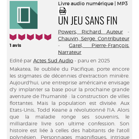
(Nouve
Livre audio numérique | MP3
par
fenêtr
mail
UN JEU SANS FIN
Powers, Richard. Auteur
-
5/5
Chauvin, Serge. Contributeur
1
avis
-
Garel, Pierre-François.
Narrateur
Edité par
Actes Sud Audio
- paru en 2025
Makatea, île oubliée du Pacifique, porte encore
les stigmates de décennies d'extraction minière.
Aujourd'hui, une entreprise américaine envisage
d'y implanter sa base pour la prochaine grande
aventure de l'humanité : la construction de villes
flottantes. Mais la population est divisée. Aux
Etats-Unis, Todd Keane a révolutionné l'IA. Alors
que la maladie ronge ses souvenirs, le
milliardaire livre son ultime confession. Son
histoire est liée à celles des habitants de l'atoll
polynésien. Personnages magnifiques, intrigue