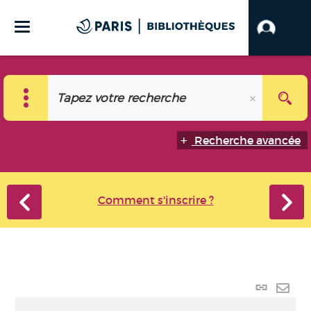
Recherche avancée
Comment s'inscrire ?
Lien p
Envo