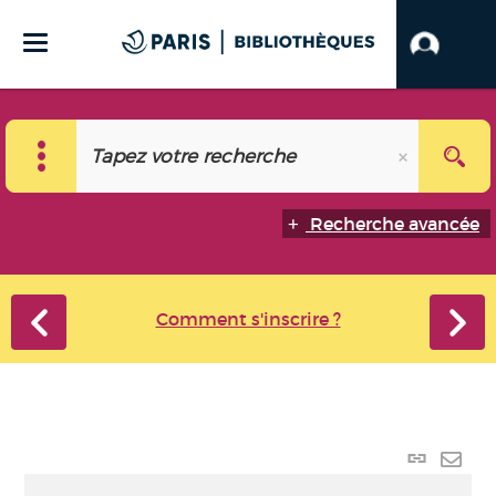
Recherche avancée
Comment s'inscrire ?
Lien p
Envo